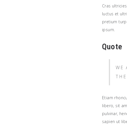
Cras ultricie
luctus et ult
pretium turpi
ipsum.
Quote
WE 
THE
Etiam rhonc
libero, sit 
pulvinar, he
sapien ut lib