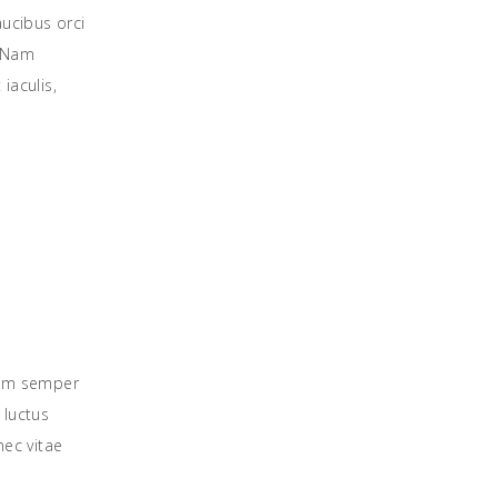
aucibus orci
. Nam
iaculis,
,
uam semper
 luctus
nec vitae