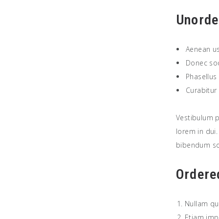
Unorde
Aenean us
Donec sod
Phasellus
Curabitur 
Vestibulum p
lorem in dui.
bibendum sod
Ordere
Nullam qui
Etiam imp