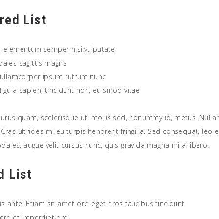
red List
 elementum semper nisi.vulputate
ales sagittis magna
 ullamcorper ipsum rutrum nunc
ligula sapien, tincidunt non, euismod vitae
urus quam, scelerisque ut, mollis sed, nonummy id, metus. Nul
 Cras ultricies mi eu turpis hendrerit fringilla. Sed consequat, leo 
ales, augue velit cursus nunc, quis gravida magna mi a libero.
d List
s ante. Etiam sit amet orci eget eros faucibus tincidunt
erdiet imperdiet orci