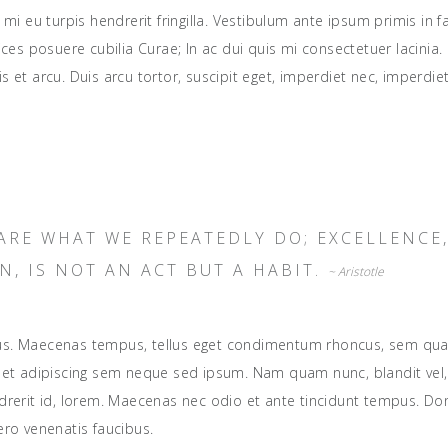
s mi eu turpis hendrerit fringilla. Vestibulum ante ipsum primis in f
rices posuere cubilia Curae; In ac dui quis mi consectetuer lacinia
s et arcu. Duis arcu tortor, suscipit eget, imperdiet nec, imperdiet 
ARE WHAT WE REPEATEDLY DO; EXCELLENCE
N, IS NOT AN ACT BUT A HABIT.
~ Aristotle
us. Maecenas tempus, tellus eget condimentum rhoncus, sem q
amet adipiscing sem neque sed ipsum. Nam quam nunc, blandit vel,
ndrerit id, lorem. Maecenas nec odio et ante tincidunt tempus. Do
ero venenatis faucibus.