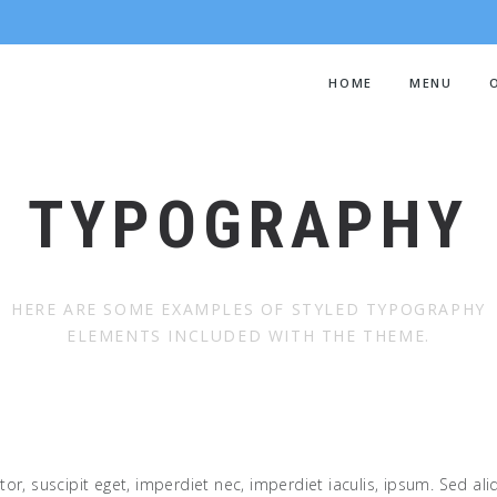
HOME
MENU
TYPOGRAPHY
HERE ARE SOME EXAMPLES OF STYLED TYPOGRAPHY
ELEMENTS INCLUDED WITH THE THEME.
tor, suscipit eget, imperdiet nec, imperdiet iaculis, ipsum. Sed al