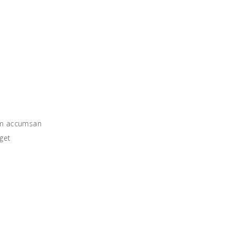
lam accumsan
eget