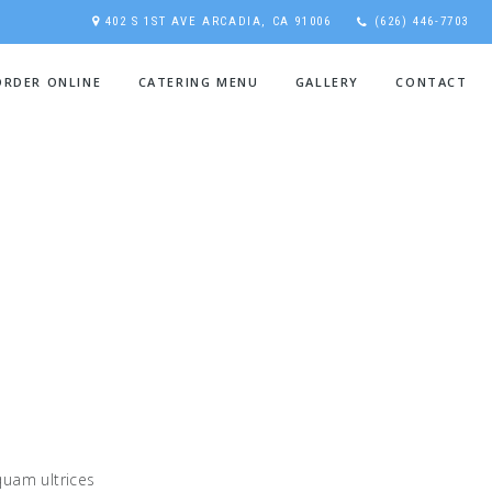
402 S 1ST AVE ARCADIA, CA 91006
(626) 446-7703
ORDER ONLINE
CATERING MENU
GALLERY
CONTACT
iquam ultrices